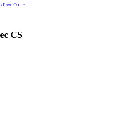
о
Блог
О нас
ec CS