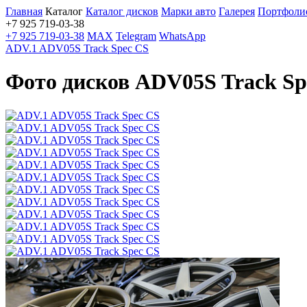
Главная
Каталог
Каталог дисков
Марки авто
Галерея
Портфоли
+7 925 719-03-38
+7 925 719-03-38
MAX
Telegram
WhatsApp
ADV.1 ADV05S Track Spec CS
Фото дисков ADV05S Track Sp