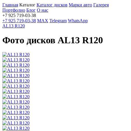
Главная
Каталог
Каталог дисков
Марки авто
Галерея
Портфолио
Блог
О нас
+7 925 719-03-38
+7 925 719-03-38
MAX
Telegram
WhatsApp
AL13 R120
Фото дисков AL13 R120