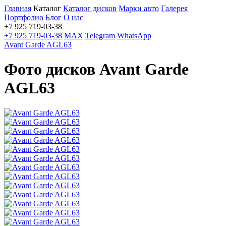
Главная
Каталог
Каталог дисков
Марки авто
Галерея
Портфолио
Блог
О нас
+7 925 719-03-38
+7 925 719-03-38
MAX
Telegram
WhatsApp
Avant Garde AGL63
Фото дисков Avant Garde
AGL63