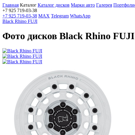
Главная
Каталог
Каталог дисков
Марки авто
Галерея
Портфоли
+7 925 719-03-38
+7 925 719-03-38
MAX
Telegram
WhatsApp
Black Rhino FUJI
Фото дисков Black Rhino FUJI