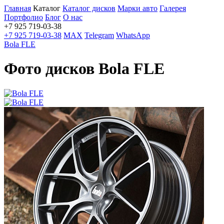
Главная
Каталог
Каталог дисков
Марки авто
Галерея
Портфолио
Блог
О нас
+7 925 719-03-38
+7 925 719-03-38
MAX
Telegram
WhatsApp
Bola FLE
Фото дисков Bola FLE