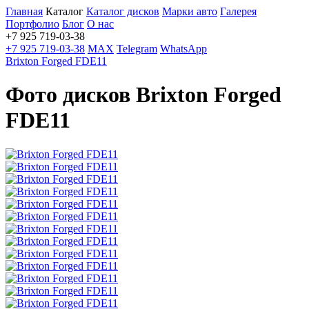
Главная
Каталог
Каталог дисков
Марки авто
Галерея
Портфолио
Блог
О нас
+7 925 719-03-38
+7 925 719-03-38
MAX
Telegram
WhatsApp
Brixton Forged FDE11
Фото дисков Brixton Forged
FDE11