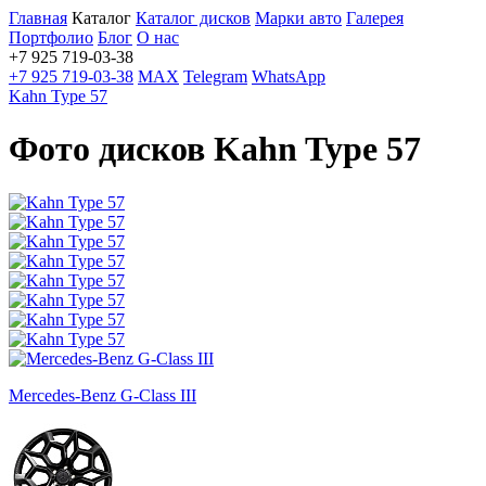
Главная
Каталог
Каталог дисков
Марки авто
Галерея
Портфолио
Блог
О нас
+7 925 719-03-38
+7 925 719-03-38
MAX
Telegram
WhatsApp
Kahn Type 57
Фото дисков Kahn Type 57
Mercedes-Benz G-Class III