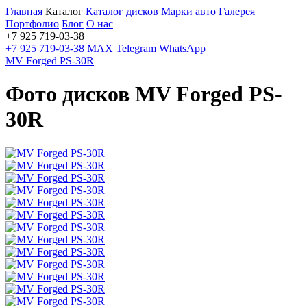
Главная
Каталог
Каталог дисков
Марки авто
Галерея
Портфолио
Блог
О нас
+7 925 719-03-38
+7 925 719-03-38
MAX
Telegram
WhatsApp
MV Forged PS-30R
Фото дисков MV Forged PS-
30R