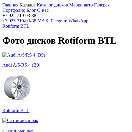
Главная
Каталог
Каталог дисков
Марки авто
Галерея
Портфолио
Блог
О нас
+7 925 719-03-38
+7 925 719-03-38
MAX
Telegram
WhatsApp
Rotiform BTL
Фото дисков Rotiform BTL
Audi A/S/RS 4 (B9)
Rotiform BTL
Сатиновый лак