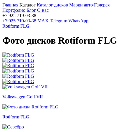
Главная
Каталог
Каталог дисков
Марки авто
Галерея
Портфолио
Блог
О нас
+7 925 719-03-38
+7 925 719-03-38
MAX
Telegram
WhatsApp
Rotiform FLG
Фото дисков Rotiform FLG
Volkswagen Golf VII
Rotiform FLG