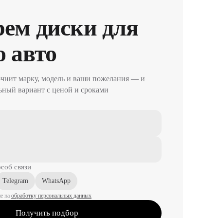
рем диски для
 авто
чнит марку, модель и ваши пожелания — и
ный вариант с ценой и сроками
соб связи
Telegram
WhatsApp
е на
обработку персональных данных
Получить подбор