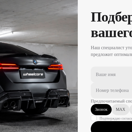
Подбе
вашего
Наш специалист уто
предложит оптималь
Предпочитаемый спо
Звонок
MAX
Подтверждаю согласи