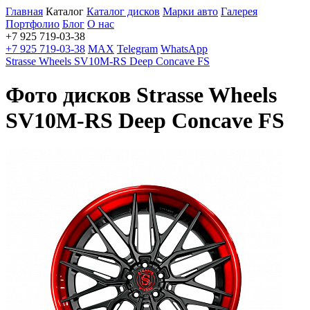
Главная
Каталог
Каталог дисков
Марки авто
Галерея
Портфолио
Блог
О нас
+7 925 719-03-38
+7 925 719-03-38
MAX
Telegram
WhatsApp
Strasse Wheels SV10M-RS Deep Concave FS
Фото дисков Strasse Wheels
SV10M-RS Deep Concave FS