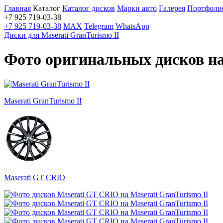
Главная
Каталог
Каталог дисков
Марки авто
Галерея
Портфоли
+7 925 719-03-38
+7 925 719-03-38
MAX
Telegram
WhatsApp
Диски для Maserati GranTurismo II
Фото оригинальных дисков на 
Maserati GranTurismo II
Maserati GT CRIO