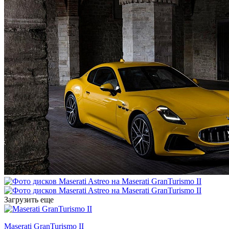
Загрузить еще
Maserati GranTurismo II