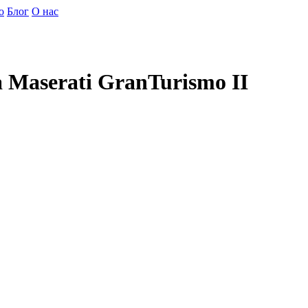
о
Блог
О нас
Maserati GranTurismo II