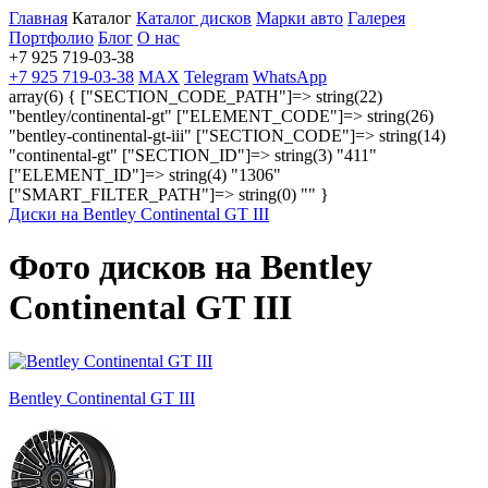
Главная
Каталог
Каталог дисков
Марки авто
Галерея
Портфолио
Блог
О нас
+7 925 719-03-38
+7 925 719-03-38
MAX
Telegram
WhatsApp
array(6) { ["SECTION_CODE_PATH"]=> string(22)
"bentley/continental-gt" ["ELEMENT_CODE"]=> string(26)
"bentley-continental-gt-iii" ["SECTION_CODE"]=> string(14)
"continental-gt" ["SECTION_ID"]=> string(3) "411"
["ELEMENT_ID"]=> string(4) "1306"
["SMART_FILTER_PATH"]=> string(0) "" }
Диски на Bentley Continental GT III
Фото дисков на Bentley
Continental GT III
Bentley Continental GT III