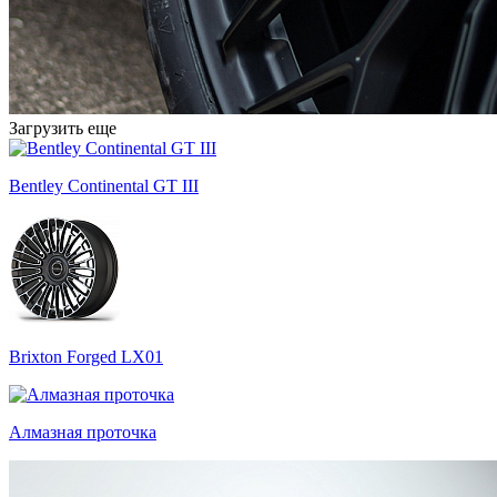
Загрузить еще
Bentley Continental GT III
Brixton Forged LX01
Алмазная проточка