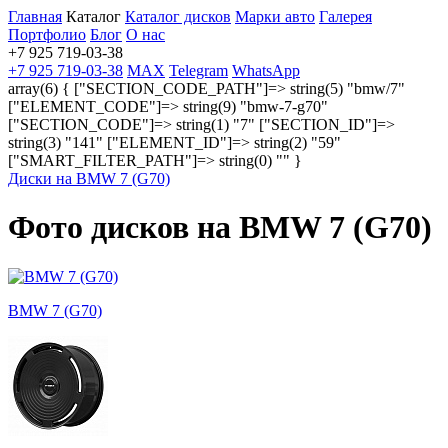
Главная
Каталог
Каталог дисков
Марки авто
Галерея
Портфолио
Блог
О нас
+7 925 719-03-38
+7 925 719-03-38
MAX
Telegram
WhatsApp
array(6) { ["SECTION_CODE_PATH"]=> string(5) "bmw/7"
["ELEMENT_CODE"]=> string(9) "bmw-7-g70"
["SECTION_CODE"]=> string(1) "7" ["SECTION_ID"]=>
string(3) "141" ["ELEMENT_ID"]=> string(2) "59"
["SMART_FILTER_PATH"]=> string(0) "" }
Диски на BMW 7 (G70)
Фото дисков на BMW 7 (G70)
BMW 7 (G70)