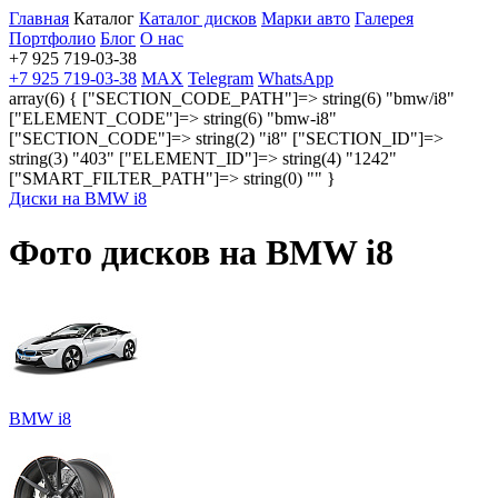
Главная
Каталог
Каталог дисков
Марки авто
Галерея
Портфолио
Блог
О нас
+7 925 719-03-38
+7 925 719-03-38
MAX
Telegram
WhatsApp
array(6) { ["SECTION_CODE_PATH"]=> string(6) "bmw/i8"
["ELEMENT_CODE"]=> string(6) "bmw-i8"
["SECTION_CODE"]=> string(2) "i8" ["SECTION_ID"]=>
string(3) "403" ["ELEMENT_ID"]=> string(4) "1242"
["SMART_FILTER_PATH"]=> string(0) "" }
Диски на BMW i8
Фото дисков на BMW i8
BMW i8