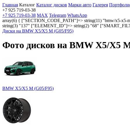
Главная
Каталог
Каталог дисков
Марки авто
Галерея
Портфоли
+7 925 719-03-38
+7 925 719-03-38
MAX
Telegram
WhatsApp
array(6) { ["SECTION_CODE_PATH"]=> string(11) "bmw/x5-x5-
string(3) "137" ["ELEMENT_ID"]=> string(2) "68" ["SMART_FIL
Диски на BMW X5/X5 M (G05/F95)
Фото дисков на BMW X5/X5 M
BMW X5/X5 M (G05/F95)