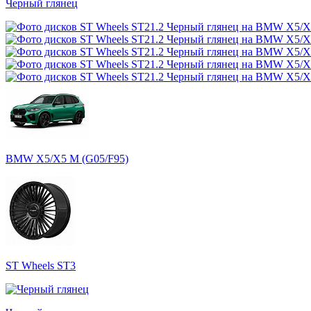
Черный глянец
BMW X5/X5 M (G05/F95)
ST Wheels ST3