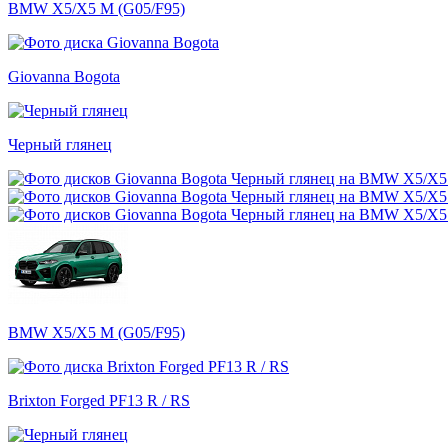
BMW X5/X5 M (G05/F95)
Giovanna Bogota
Черный глянец
BMW X5/X5 M (G05/F95)
Brixton Forged PF13 R / RS