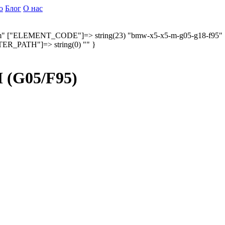
о
Блог
О нас
m" ["ELEMENT_CODE"]=> string(23) "bmw-x5-x5-m-g05-g18-f95"
TER_PATH"]=> string(0) "" }
 (G05/F95)