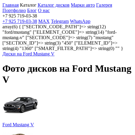
Главная
Каталог
Каталог дисков
Марки авто
Галерея
Портфолио
Блог
О нас
+7 925 719-03-38
+7 925 719-03-38
MAX
Telegram
WhatsApp
array(6) { ["SECTION_CODE_PATH"]=> string(12)
"ford/mustang" ["ELEMENT_CODE"]=> string(14) "ford-
mustang-v" ["SECTION_CODE"]=> string(7) "mustang"
["SECTION_ID"]=> string(3) "450" ["ELEMENT_ID"]=>
string(4) "1360" ["SMART_FILTER_PATH"]=> string(0) "" }
Диски на Ford Mustang V
Фото дисков на Ford Mustang
V
Ford Mustang V