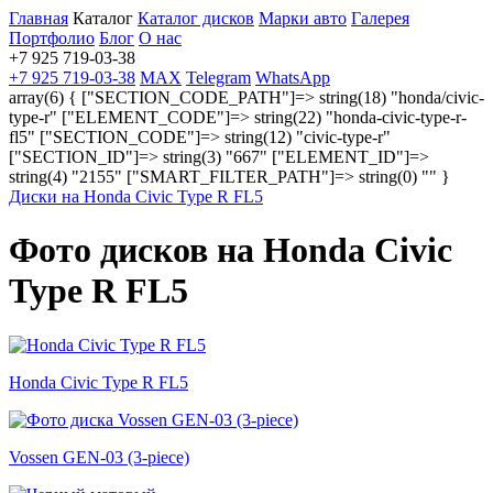
Главная
Каталог
Каталог дисков
Марки авто
Галерея
Портфолио
Блог
О нас
+7 925 719-03-38
+7 925 719-03-38
MAX
Telegram
WhatsApp
array(6) { ["SECTION_CODE_PATH"]=> string(18) "honda/civic-
type-r" ["ELEMENT_CODE"]=> string(22) "honda-civic-type-r-
fl5" ["SECTION_CODE"]=> string(12) "civic-type-r"
["SECTION_ID"]=> string(3) "667" ["ELEMENT_ID"]=>
string(4) "2155" ["SMART_FILTER_PATH"]=> string(0) "" }
Диски на Honda Civic Type R FL5
Фото дисков на Honda Civic
Type R FL5
Honda Civic Type R FL5
Vossen GEN-03 (3-piece)