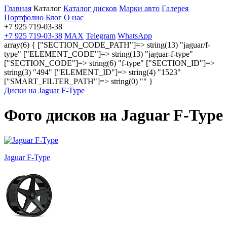
Главная
Каталог
Каталог дисков
Марки авто
Галерея
Портфолио
Блог
О нас
+7 925 719-03-38
+7 925 719-03-38
MAX
Telegram
WhatsApp
array(6) { ["SECTION_CODE_PATH"]=> string(13) "jaguar/f-
type" ["ELEMENT_CODE"]=> string(13) "jaguar-f-type"
["SECTION_CODE"]=> string(6) "f-type" ["SECTION_ID"]=>
string(3) "494" ["ELEMENT_ID"]=> string(4) "1523"
["SMART_FILTER_PATH"]=> string(0) "" }
Диски на Jaguar F-Type
Фото дисков на Jaguar F-Type
Jaguar F-Type