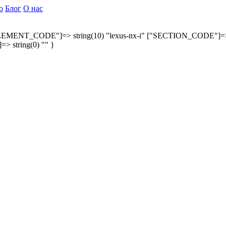
о
Блог
О нас
LEMENT_CODE"]=> string(10) "lexus-nx-i" ["SECTION_CODE"]=> s
 string(0) "" }