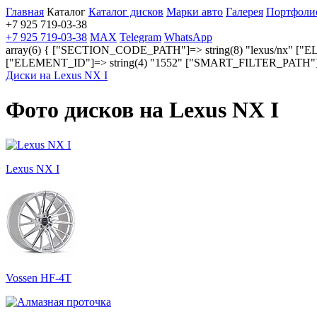
Главная
Каталог
Каталог дисков
Марки авто
Галерея
Портфоли
+7 925 719-03-38
+7 925 719-03-38
MAX
Telegram
WhatsApp
array(6) { ["SECTION_CODE_PATH"]=> string(8) "lexus/nx" ["E
["ELEMENT_ID"]=> string(4) "1552" ["SMART_FILTER_PATH"]=>
Диски на Lexus NX I
Фото дисков на Lexus NX I
Lexus NX I
Vossen HF-4T