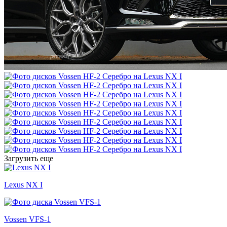
Загрузить еще
Lexus NX I
Vossen VFS-1