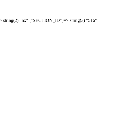
tring(2) "nx" ["SECTION_ID"]=> string(3) "516"