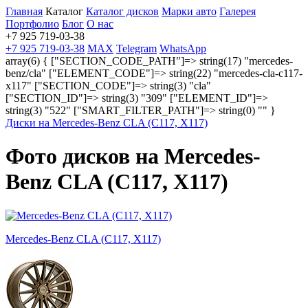
Главная
Каталог
Каталог дисков
Марки авто
Галерея
Портфолио
Блог
О нас
+7 925 719-03-38
+7 925 719-03-38
MAX
Telegram
WhatsApp
array(6) { ["SECTION_CODE_PATH"]=> string(17) "mercedes-
benz/cla" ["ELEMENT_CODE"]=> string(22) "mercedes-cla-c117-
x117" ["SECTION_CODE"]=> string(3) "cla"
["SECTION_ID"]=> string(3) "309" ["ELEMENT_ID"]=>
string(3) "522" ["SMART_FILTER_PATH"]=> string(0) "" }
Диски на Mercedes-Benz CLA (C117, X117)
Фото дисков на Mercedes-
Benz CLA (C117, X117)
Mercedes-Benz CLA (C117, X117)