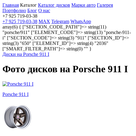
Главная
Каталог
Каталог дисков
Марки авто
Галерея
Портфолио
Блог
О нас
+7 925 719-03-38
+7 925 719-03-38
MAX
Telegram
WhatsApp
array(6) { ["SECTION_CODE_PATH"]=> string(11)
"porsche/911" ["ELEMENT_CODE"]=> string(13) "porsche-911-
i" ["SECTION_CODE"]=> string(3) "911" ["SECTION_ID"]=>
string(3) "650" ["ELEMENT_ID"]=> string(4) "2036"
["SMART_FILTER_PATH"]=> string(0) "" }
Диски на Porsche 911 I
Фото дисков на Porsche 911 I
Porsche 911 I