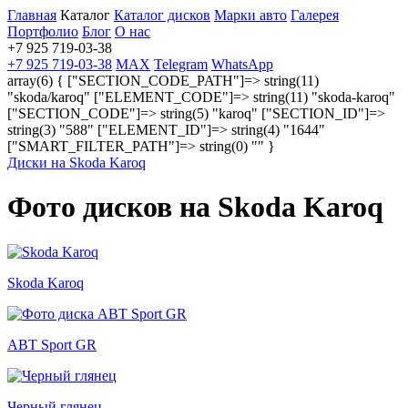
Главная
Каталог
Каталог дисков
Марки авто
Галерея
Портфолио
Блог
О нас
+7 925 719-03-38
+7 925 719-03-38
MAX
Telegram
WhatsApp
array(6) { ["SECTION_CODE_PATH"]=> string(11)
"skoda/karoq" ["ELEMENT_CODE"]=> string(11) "skoda-karoq"
["SECTION_CODE"]=> string(5) "karoq" ["SECTION_ID"]=>
string(3) "588" ["ELEMENT_ID"]=> string(4) "1644"
["SMART_FILTER_PATH"]=> string(0) "" }
Диски на Skoda Karoq
Фото дисков на Skoda Karoq
Skoda Karoq
ABT Sport GR
Черный глянец