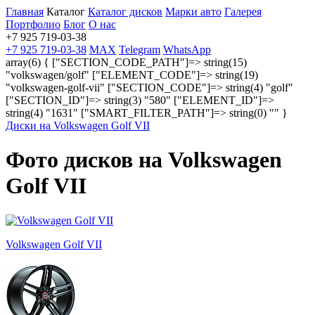
Главная
Каталог
Каталог дисков
Марки авто
Галерея
Портфолио
Блог
О нас
+7 925 719-03-38
+7 925 719-03-38
MAX
Telegram
WhatsApp
array(6) { ["SECTION_CODE_PATH"]=> string(15)
"volkswagen/golf" ["ELEMENT_CODE"]=> string(19)
"volkswagen-golf-vii" ["SECTION_CODE"]=> string(4) "golf"
["SECTION_ID"]=> string(3) "580" ["ELEMENT_ID"]=>
string(4) "1631" ["SMART_FILTER_PATH"]=> string(0) "" }
Диски на Volkswagen Golf VII
Фото дисков на Volkswagen
Golf VII
Volkswagen Golf VII